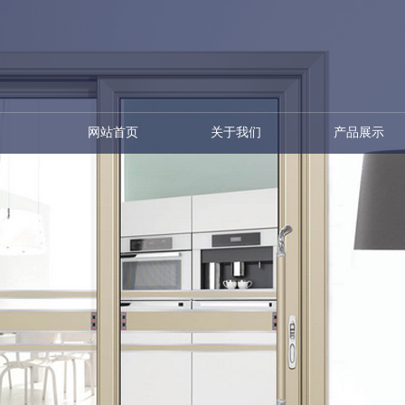
网站首页
关于我们
产品展示