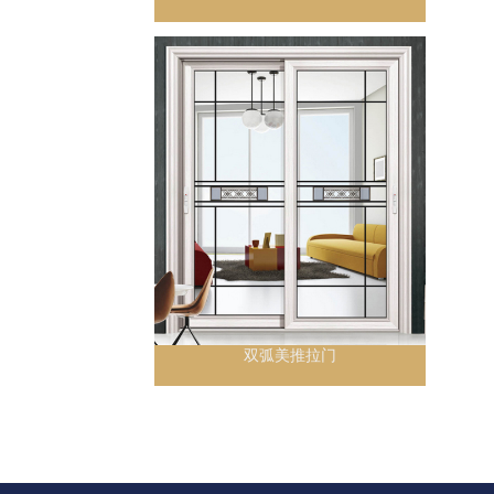
双弧美推拉门