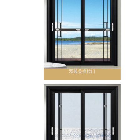
双弧美推拉门