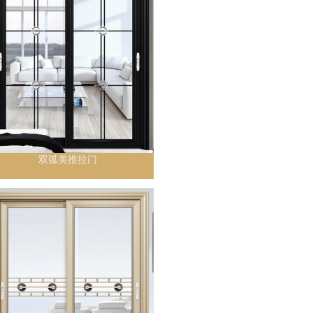
双弧美推拉门