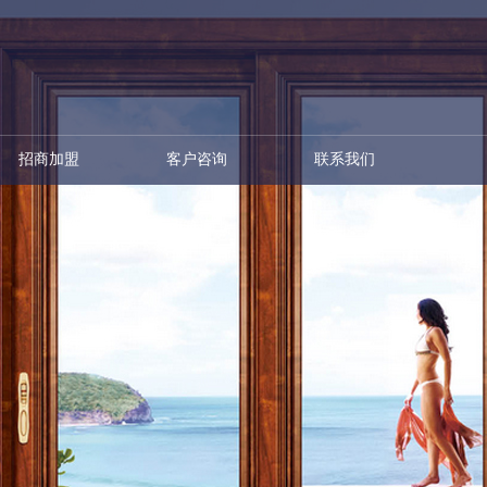
招商加盟
客户咨询
联系我们