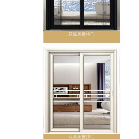
双弧美推拉门
双弧美推拉门