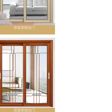
双弧美推拉门
双弧美推拉门