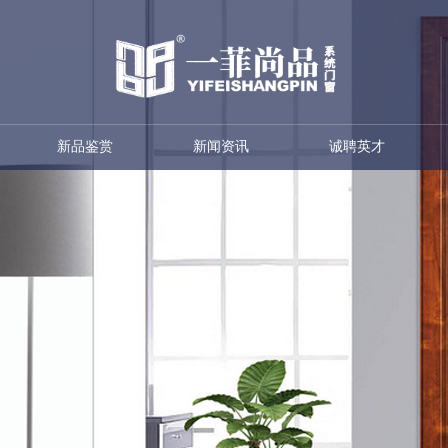
新品鉴赏
新闻资讯
诚聘英才