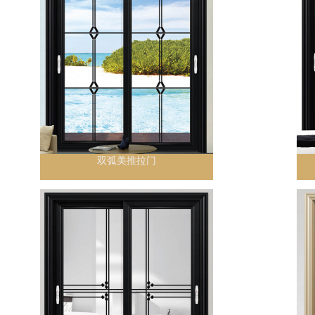
双弧美推拉门