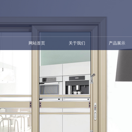
网站首页
关于我们
产品展示