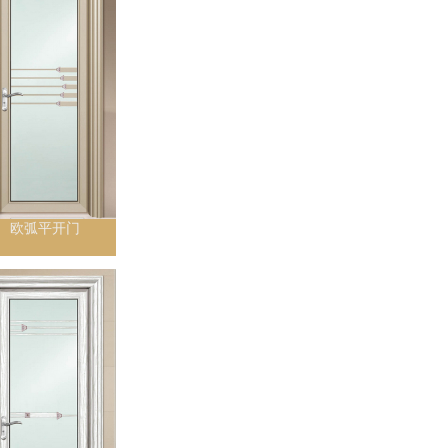
欧弧平开门