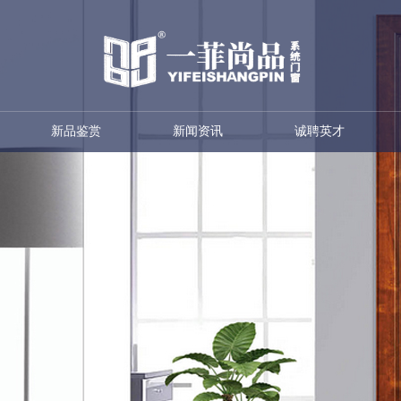
新品鉴赏
新闻资讯
诚聘英才