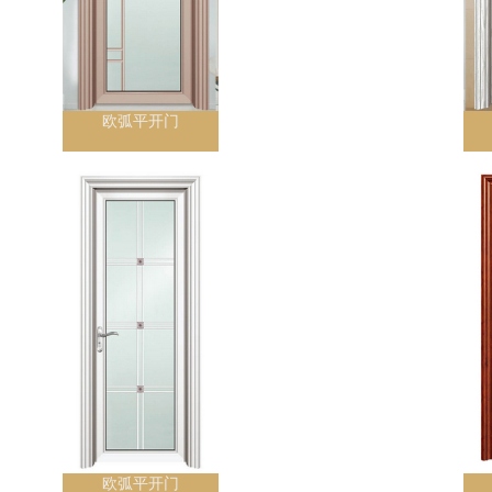
欧弧平开门
欧弧平开门