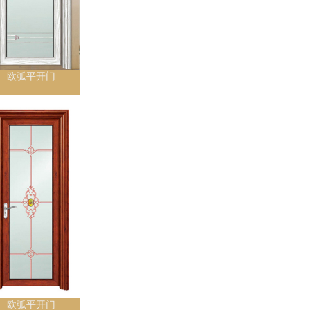
欧弧平开门
欧弧平开门